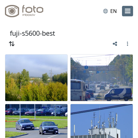
EN
fuji-s5600-best