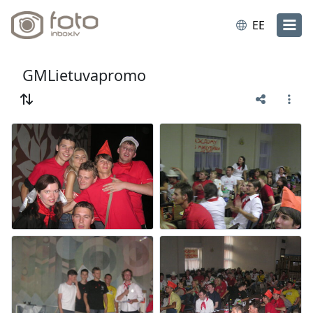
EE
GMLietuvapromo