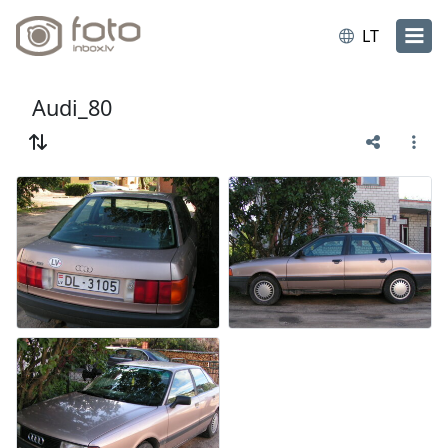
LT
Audi_80