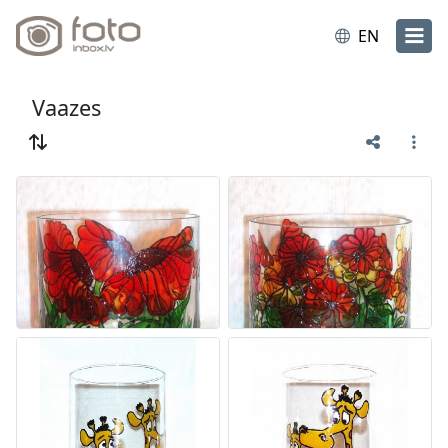
EN
Vaazes