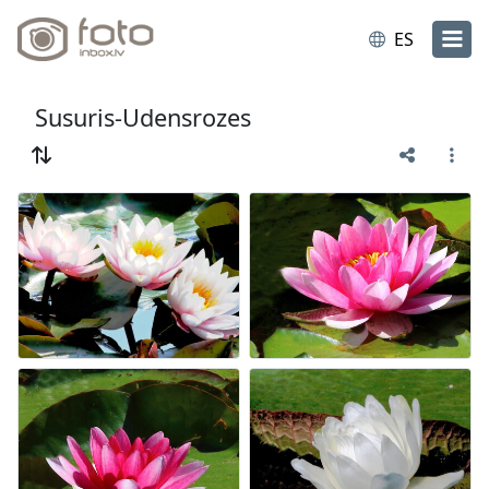
ES
Susuris-Udensrozes