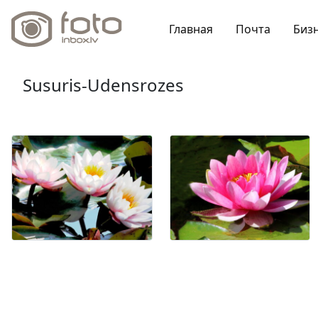
Главная
Почта
Биз
Susuris-Udensrozes