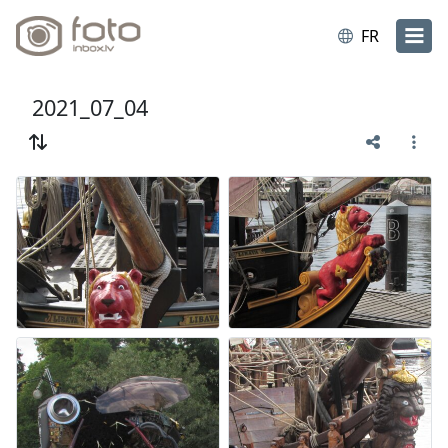
FR
2021_07_04