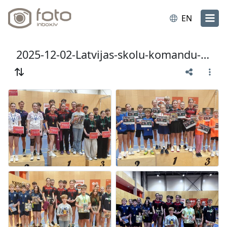
EN
2025-12-02-Latvijas-skolu-komandu-cempionats-badmintona