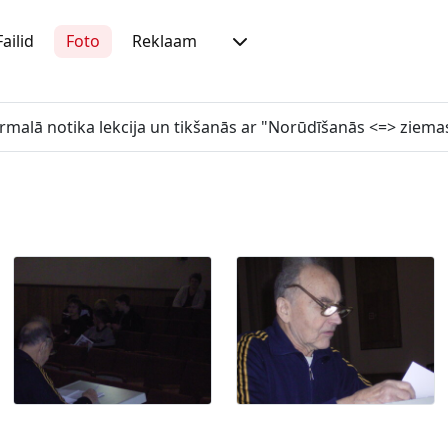
Failid
Foto
Reklaam
Jūrmalā notika lekcija un tikšanās ar "Norūdīšanās <=> ziema