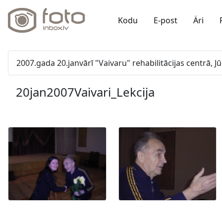
Kodu
E-post
Äri
2007.gada 20.janvārī "Vaivaru" rehabilitācijas centrā, 
20jan2007Vaivari_Lekcija