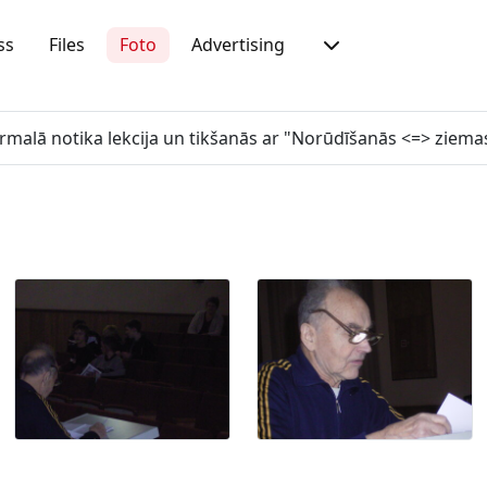
ss
Files
Foto
Advertising
Jūrmalā notika lekcija un tikšanās ar "Norūdīšanās <=> ziema