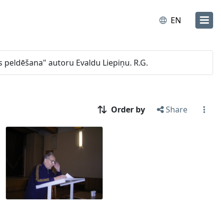
EN
s peldēšana" autoru Evaldu Liepiņu. R.G.
Order by
Share