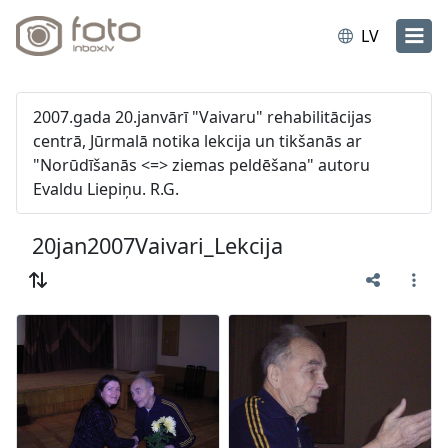
LV
2007.gada 20.janvārī "Vaivaru" rehabilitācijas
centrā, Jūrmalā notika lekcija un tikšanās ar
"Norūdīšanās <=> ziemas peldēšana" autoru
Evaldu Liepiņu. R.G.
20jan2007Vaivari_Lekcija