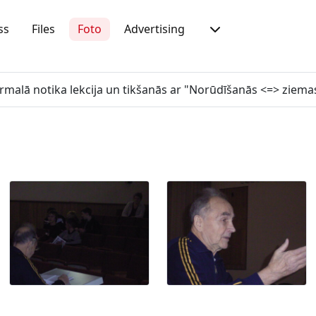
ss
Files
Foto
Advertising
Jūrmalā notika lekcija un tikšanās ar "Norūdīšanās <=> ziema