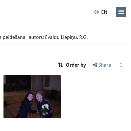
EN
s peldēšana" autoru Evaldu Liepiņu. R.G.
Order by
Share