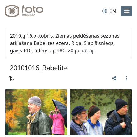
EN
2010.g.16.oktobris. Ziemas peldēšanas sezonas
atklāšana Bābelītes ezerā, Rīgā. Slapjš sniegs,
gaiss +1C, ūdens ap +8C. 20 peldētāji.
20101016_Babelite