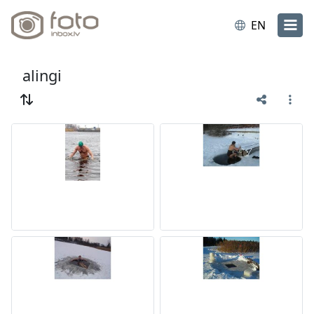
EN
alingi