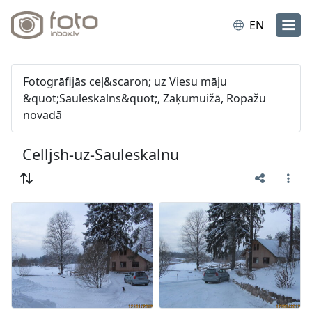
EN
Fotogrāfijās ceļ&scaron; uz Viesu māju
&quot;Sauleskalns&quot;, Zaķumuižā, Ropažu
novadā
Celljsh-uz-Sauleskalnu