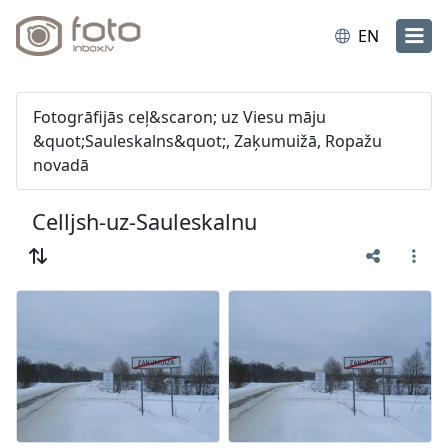
EN
Fotogrāfijās ceļ&scaron; uz Viesu māju
&quot;Sauleskalns&quot;, Zaķumuižā, Ropažu
novadā
Celljsh-uz-Sauleskalnu