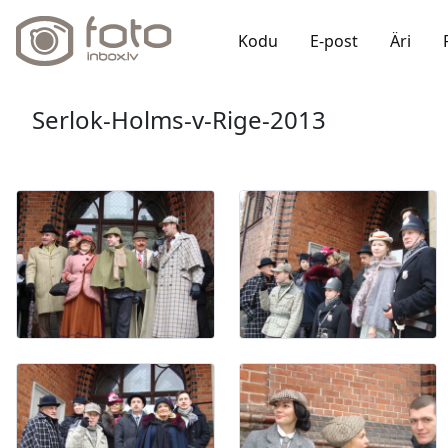
Kodu
E-post
Äri
Serlok-Holms-v-Rige-2013