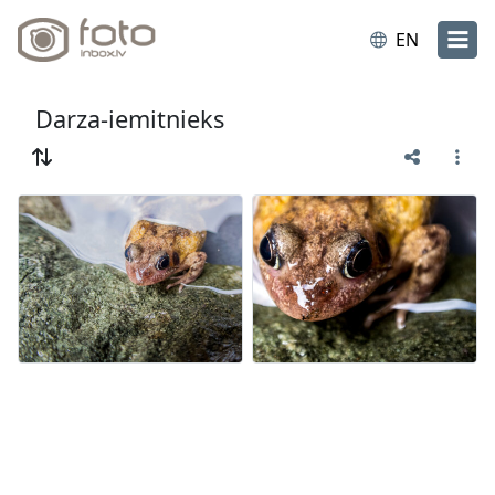
EN
Darza-iemitnieks