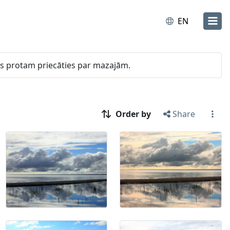
EN
 mēs protam priecāties par mazajām.
Order by
Share