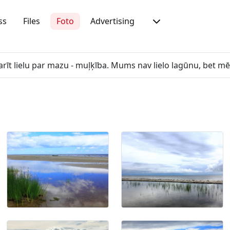
ss
Files
Foto
Advertising
Padarīt lielu par mazu - muļķība. Mums nav lielo lagūnu, bet