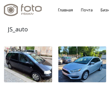
Главная
Почта
Биз
JS_auto