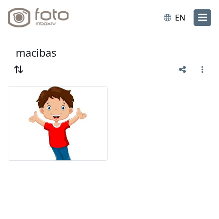
EN
macibas