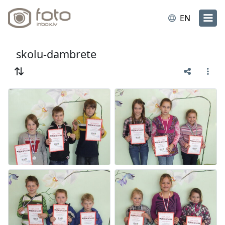
EN
skolu-dambrete